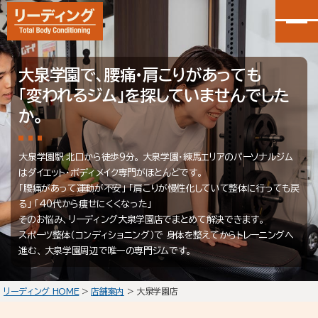
大泉学園で、腰痛・肩こりがあっても
カンタン30秒申し込み
「変われるジム」を探していませんでした
LINEで無料体験予約
か。
大泉学園店
会員予約
大泉学園駅 北口から徒歩9分。 大泉学園・練馬エリアのパーソナルジム
はダイエット・ボディメイク専門がほとんどです。
石神井公園店
会員予約
「腰痛があって運動が不安」 「肩こりが慢性化していて整体に行っても戻
る」 「40代から痩せにくくなった」
そのお悩み、リーディング大泉学園店でまとめて解決できます。
スポーツ整体（コンディショニング）で 身体を整えてからトレーニングへ
HOME
進む、 大泉学園周辺で唯一の専門ジムです。
選ばれる理由
初回体験の流れ
リーディング HOME
>
店舗案内
>
大泉学園店