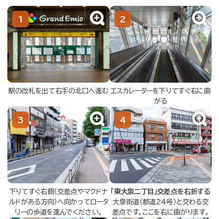
駅の改札を出て右手の北口へ進む
エスカレーターを下りてすぐ右に曲
がる
下りてすぐ右側（交差点やマクドナ
「東大泉二丁目」交差点を右折する
ルドがある方向）へ向かってロータ
大泉街道（都道24号）と交わる交
リーの歩道を進んでください。
差点です。ここを右に曲がります。