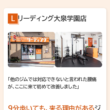
店舗案内
大泉学園店
リーディング大泉学園店
石神井公園店
トレーナー紹介
メニュー・料金
Q&A
お知らせ
コラム
「他のジムでは対応できないと言われた腰痛
運営会社情報
が、ここに来て初めて改善しました」
採用情報
プライバシーポリシー
9分歩いても、来る理由がある
ジ