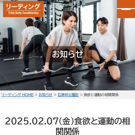
カンタン30秒申し込み
LINEで無料体験予約
お知らせ
大泉学園店
会員予約
石神井公園店
会員予約
リーディング HOME
>
お知らせ
>
石神井公園店
>
食欲と運動の相関関係
HOME
選ばれる理由
2025.02.07(金)
食欲と運動の相
初回体験の流れ
関関係