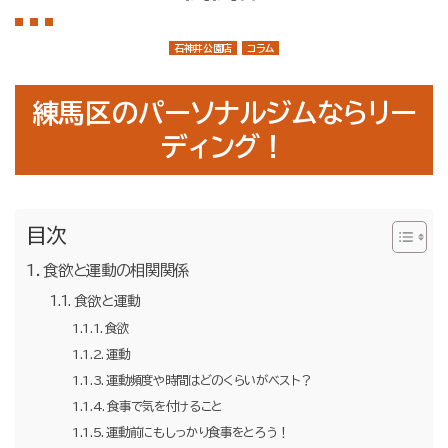
店舗案内
大泉学園店
石神井公園店
コラム
石神井公園店
練馬区のパーソナルジムならリー
トレーナー紹介
ディング！
メニュー・料金
Q&A
目次
お知らせ
食欲と運動の相関関係
コラム
食欲と運動
食欲
運営会社情報
運動
採用情報
運動頻度や時間はどのくらいがベスト？
食事で気を付けること
プライバシーポリシー
運動前にもしっかり食事をとろう！