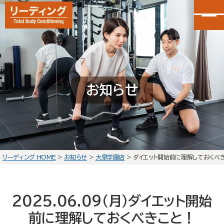
カンタン30秒申し込み
LINEで無料体験予約
お知らせ
大泉学園店
会員予約
石神井公園店
会員予約
リーディング HOME
>
お知らせ
>
大泉学園店
>
ダイエット開始前に理解しておくべ
HOME
選ばれる理由
2025.06.09(月)
ダイエット開始
初回体験の流れ
前に理解しておくべきこと！