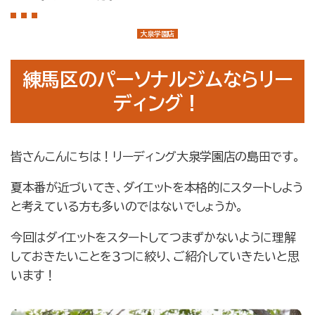
店舗案内
大泉学園店
大泉学園店
石神井公園店
練馬区のパーソナルジムならリー
トレーナー紹介
ディング！
メニュー・料金
Q&A
皆さんこんにちは！リーディング大泉学園店の島田です。
お知らせ
夏本番が近づいてき、ダイエットを本格的にスタートしよう
コラム
と考えている方も多いのではないでしょうか。
運営会社情報
今回はダイエットをスタートしてつまずかないように理解
しておきたいことを３つに絞り、ご紹介していきたいと思
採用情報
います！
プライバシーポリシー