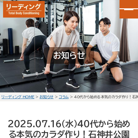
カンタン30秒申し込み
LINEで無料体験予約
お知らせ
大泉学園店
会員予約
石神井公園店
会員予約
リーディング HOME
>
お知らせ
>
コラム
>
40代から始める本気のカラダ作り！石
HOME
選ばれる理由
2025.07.16(水)
40代から始め
初回体験の流れ
る本気のカラダ作り！石神井公園