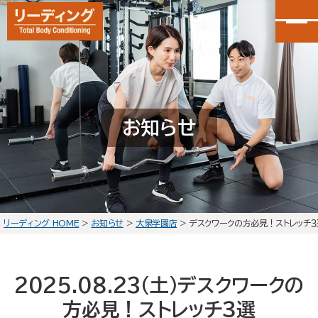
カンタン30秒申し込み
LINEで無料体験予約
お知らせ
大泉学園店
会員予約
石神井公園店
会員予約
リーディング HOME
>
お知らせ
>
大泉学園店
>
デスクワークの方必見！ストレッチ３
HOME
選ばれる理由
2025.08.23(土)
デスクワークの
初回体験の流れ
方必見！ストレッチ３選