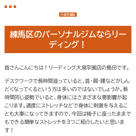
店舗案内
大泉学園店
大泉学園店
石神井公園店
練馬区のパーソナルジムならリー
トレーナー紹介
ディング！
メニュー・料金
Q&A
皆さんこんにちは！リーディング大泉学園店の島田です。
お知らせ
デスクワークで長時間座っていると、首・肩・腰などがしん
コラム
どくなってくるという方は多いのではないでしょうか。長
時間同じ姿勢でいると、身体にはさまざまな悪影響が起
運営会社情報
こります。適度にストレッチなどで身体に刺激を与えるこ
採用情報
とも大事になってきますので、今回は椅子に座ったままで
もできる簡単なストレッチを3つご紹介したいと思いま
プライバシーポリシー
す！