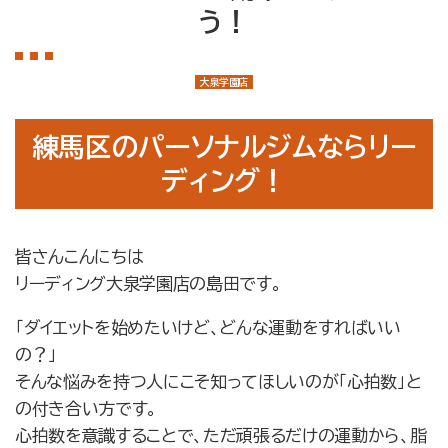
店舗案内
う！
大泉学園店
石神井公園店
大泉学園店
トレーナー紹介
練馬区のパーソナルジムならリー
メニュー・料金
ディング！
Q&A
お知らせ
皆さんこんにちは
リーディング大泉学園店の島田です。
コラム
「ダイエットを始めたいけど、どんな運動をすればいい
運営会社情報
の？」
採用情報
そんな悩みを持つ人にこそ知ってほしいのが「心拍数」と
の付き合い方です。
プライバシーポリシー
心拍数を意識することで、ただ頑張るだけの運動から、脂