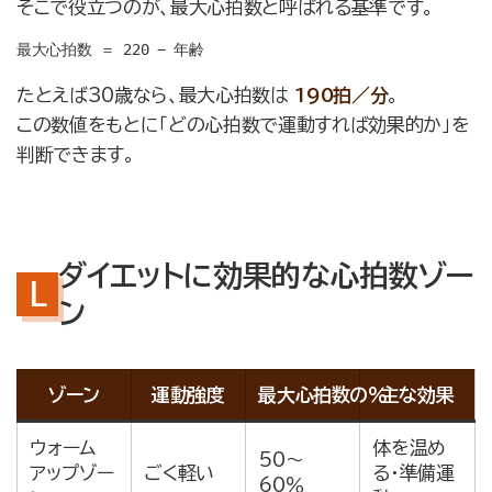
そこで役立つのが、最大心拍数と呼ばれる基準です。
たとえば30歳なら、最大心拍数は
190拍／分
。
この数値をもとに「どの心拍数で運動すれば効果的か」を
判断できます。
ダイエットに効果的な心拍数ゾー
ン
ゾーン
運動強度
最大心拍数の％
主な効果
ウォーム
体を温め
50〜
アップゾー
ごく軽い
る・準備運
60％