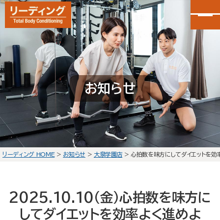
カンタン30秒申し込み
LINEで無料体験予約
お知らせ
大泉学園店
会員予約
石神井公園店
会員予約
リーディング HOME
>
お知らせ
>
大泉学園店
>
心拍数を味方にしてダイエットを効
HOME
選ばれる理由
2025.10.10(金)
心拍数を味方に
初回体験の流れ
してダイエットを効率よく進めよ