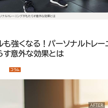
初回体験の流れ
店舗案内
ソナルトレーニングがもたらす意外な効果とは
大泉学園店
石神井公園店
トレーナー紹介
ルも強くなる！パーソナルトレー
メニュー・料金
らす意外な効果とは
Q&A
コラム
お知らせ
コラム
運営会社情報
採用情報