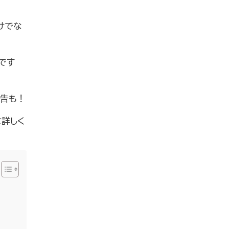
けでな
です
報告も！
詳しく