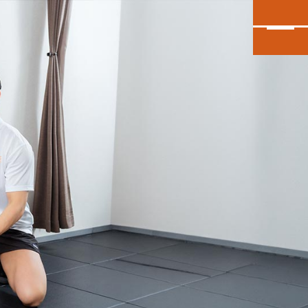
カンタン30秒申し込み
INEで無料体験予約
大泉学園店
会員予約
石神井公園店
会員予約