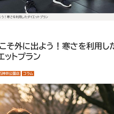
初回体験の流れ
店舗案内
よう！寒さを利用したダイエットプラン
大泉学園店
石神井公園店
トレーナー紹介
こそ外に出よう！寒さを利用し
メニュー・料金
エットプラン
Q&A
石神井公園店
コラム
お知らせ
コラム
運営会社情報
採用情報