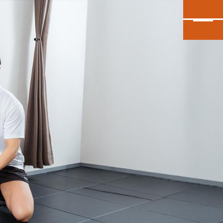
カンタン30秒申し込み
INEで無料体験予約
大泉学園店
会員予約
石神井公園店
会員予約