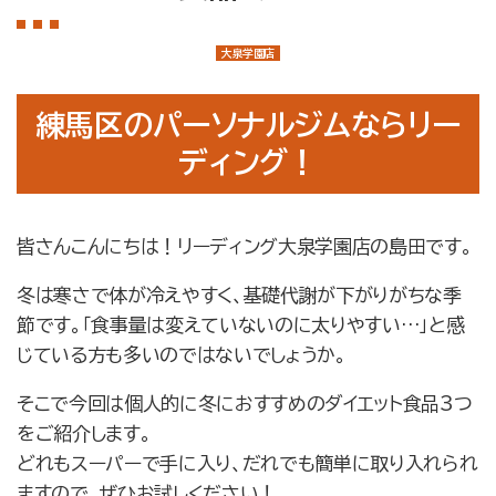
店舗案内
大泉学園店
大泉学園店
石神井公園店
練馬区のパーソナルジムならリー
トレーナー紹介
ディング！
メニュー・料金
Q&A
皆さんこんにちは！リーディング大泉学園店の島田です。
お知らせ
冬は寒さで体が冷えやすく、基礎代謝が下がりがちな季
コラム
節です。「食事量は変えていないのに太りやすい…」と感
じている方も多いのではないでしょうか。
運営会社情報
そこで今回は個人的に冬におすすめのダイエット食品3つ
採用情報
をご紹介します。
プライバシーポリシー
どれもスーパーで手に入り、だれでも簡単に取り入れられ
ますので、ぜひお試しください！