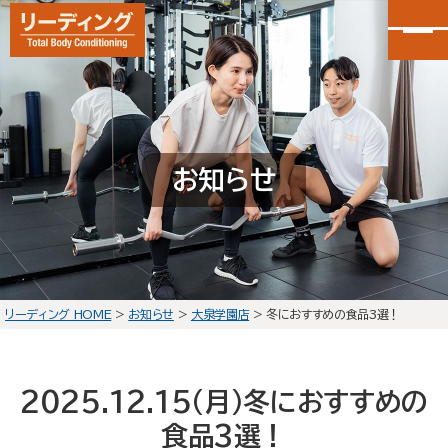
カンタン30秒申し込み
LINEで無料体験予約
お知らせ
大泉学園店
会員予約
石神井公園店
会員予約
リーディング HOME
>
お知らせ
>
大泉学園店
>
冬におすすめの食品3選！
HOME
選ばれる理由
2025.12.15(月)
冬におすすめの
初回体験の流れ
食品3選！