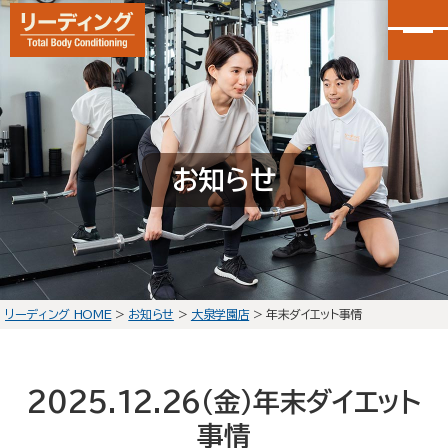
カンタン30秒申し込み
LINEで無料体験予約
お知らせ
大泉学園店
会員予約
石神井公園店
会員予約
リーディング HOME
>
お知らせ
>
大泉学園店
>
年末ダイエット事情
HOME
選ばれる理由
2025.12.26(金)
年末ダイエット
初回体験の流れ
事情