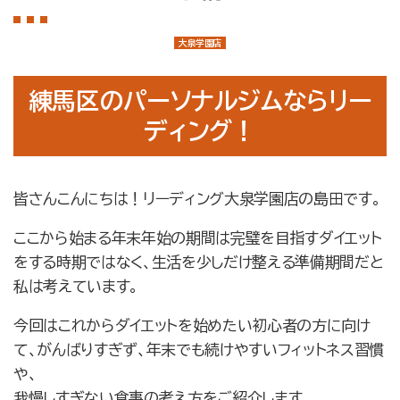
店舗案内
大泉学園店
大泉学園店
石神井公園店
練馬区のパーソナルジムならリー
トレーナー紹介
ディング！
メニュー・料金
Q&A
皆さんこんにちは！リーディング大泉学園店の島田です。
お知らせ
ここから始まる年末年始の期間は完璧を目指すダイエット
コラム
をする時期ではなく、生活を少しだけ整える準備期間だと
私は考えています。
運営会社情報
今回はこれからダイエットを始めたい初心者の方に向け
採用情報
て、がんばりすぎず、年末でも続けやすいフィットネス習慣
プライバシーポリシー
や、
我慢しすぎない食事の考え方をご紹介します。