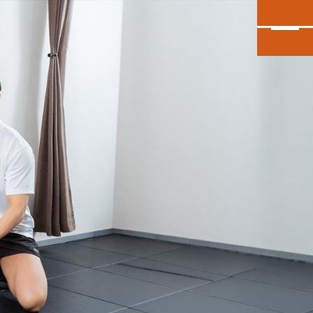
カンタン30秒申し込み
INEで無料体験予約
大泉学園店
会員予約
石神井公園店
会員予約