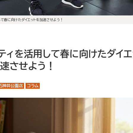
初回体験の流れ
店舗案内
して春に向けたダイエットを加速させよう！
大泉学園店
石神井公園店
トレーナー紹介
ティを活用して春に向けたダイエ
メニュー・料金
速させよう！
Q&A
石神井公園店
コラム
お知らせ
コラム
運営会社情報
採用情報