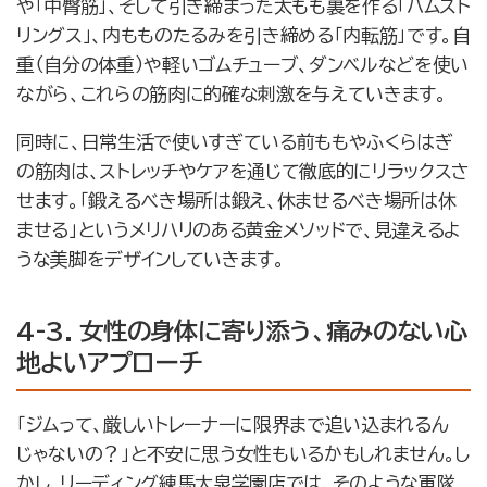
や「中臀筋」、そして引き締まった太もも裏を作る「ハムスト
リングス」、内もものたるみを引き締める「内転筋」です。自
重（自分の体重）や軽いゴムチューブ、ダンベルなどを使い
ながら、これらの筋肉に的確な刺激を与えていきます。
同時に、日常生活で使いすぎている前ももやふくらはぎ
の筋肉は、ストレッチやケアを通じて徹底的にリラックスさ
せます。「鍛えるべき場所は鍛え、休ませるべき場所は休
ませる」というメリハリのある黄金メソッドで、見違えるよ
うな美脚をデザインしていきます。
4-3. 女性の身体に寄り添う、痛みのない心
地よいアプローチ
「ジムって、厳しいトレーナーに限界まで追い込まれるん
じゃないの？」と不安に思う女性もいるかもしれません。し
かし、リーディング練馬大泉学園店では、そのような軍隊