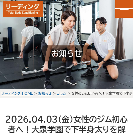
カンタン30秒申し込み
LINEで無料体験予約
お知らせ
大泉学園店
会員予約
石神井公園店
会員予約
リーディング HOME
>
お知らせ
>
コラム
>
女性のジム初心者へ！大泉学園で下半身
HOME
選ばれる理由
2026.04.03(金)
女性のジム初心
初回体験の流れ
者へ！大泉学園で下半身太りを解