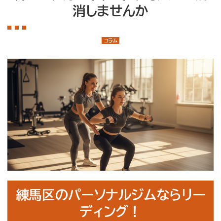
店舗案内
消しませんか
大泉学園店
石神井公園店
コラム
トレーナー紹介
メニュー・料金
Q&A
お知らせ
コラム
運営会社情報
採用情報
練馬区のパーソナルジムならリー
プライバシーポリシー
ディング！