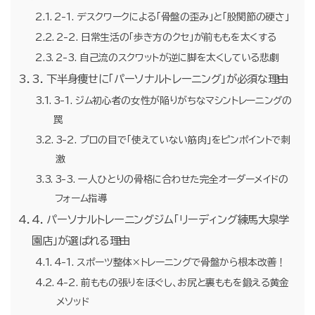
2-1. デスクワークによる「骨盤の歪み」と「股関節の硬さ」
2-2. 日常生活の「歩き方のクセ」が前ももを太くする
2-3. 自己流のスクワットが逆に脚を太くしている悲劇
3. 下半身痩せに「パーソナルトレーニング」が必須な理由
3-1. ジム初心者の女性が陥りがちなマシントレーニングの
罠
3-2. プロの目で「使えていない筋肉」をピンポイントで刺
激
3-3. 一人ひとりの骨格に合わせた完全オーダーメイドの
フォーム指導
4. パーソナルトレーニングジム「リーディング練馬大泉学
園店」が選ばれる理由
4-1. スポーツ整体×トレーニングで骨盤から根本改善！
4-2. 前ももの張りをほぐし、お尻と裏ももを鍛える黄金
メソッド