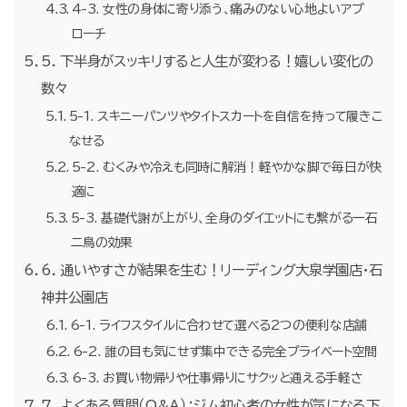
4-3. 女性の身体に寄り添う、痛みのない心地よいアプ
ローチ
5. 下半身がスッキリすると人生が変わる！嬉しい変化の
数々
5-1. スキニーパンツやタイトスカートを自信を持って履きこ
なせる
5-2. むくみや冷えも同時に解消！軽やかな脚で毎日が快
適に
5-3. 基礎代謝が上がり、全身のダイエットにも繋がる一石
二鳥の効果
6. 通いやすさが結果を生む！リーディング大泉学園店・石
神井公園店
6-1. ライフスタイルに合わせて選べる2つの便利な店舗
6-2. 誰の目も気にせず集中できる完全プライベート空間
6-3. お買い物帰りや仕事帰りにサクッと通える手軽さ
7. よくある質問（Q&A）：ジム初心者の女性が気になる下