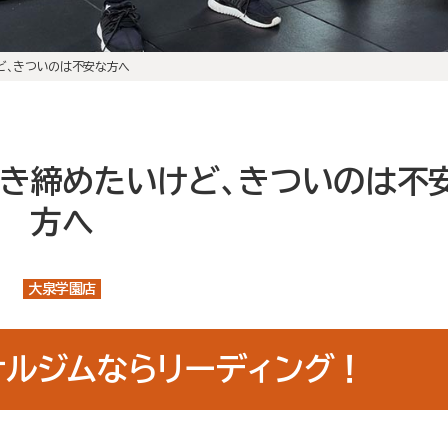
初回体験の流れ
店舗案内
ど、きついのは不安な方へ
大泉学園店
石神井公園店
トレーナー紹介
き締めたいけど、きついのは不
メニュー・料金
方へ
Q&A
大泉学園店
お知らせ
コラム
ナルジムならリーディング！
運営会社情報
採用情報