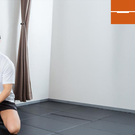
カンタン30秒申し込み
INEで無料体験予約
大泉学園店
会員予約
石神井公園店
会員予約