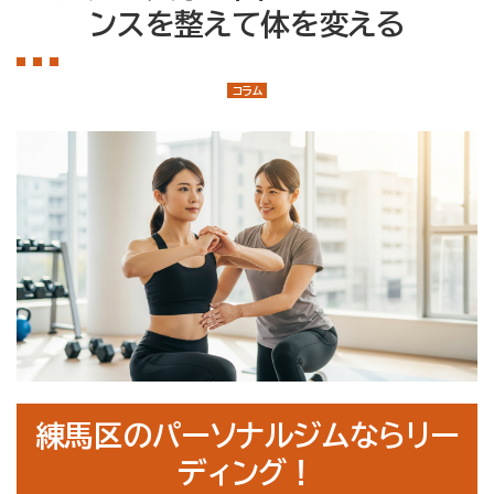
店舗案内
ンスを整えて体を変える
大泉学園店
石神井公園店
コラム
トレーナー紹介
メニュー・料金
Q&A
お知らせ
コラム
運営会社情報
採用情報
練馬区のパーソナルジムならリー
プライバシーポリシー
ディング！