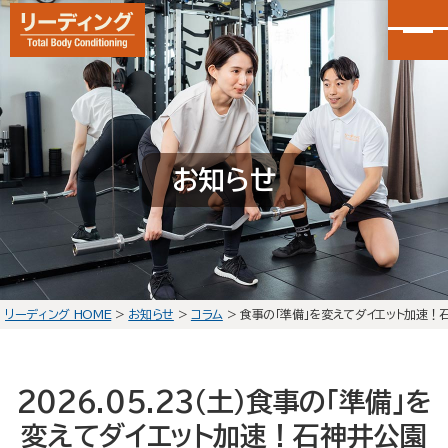
カンタン30秒申し込み
LINEで無料体験予約
お知らせ
大泉学園店
会員予約
石神井公園店
会員予約
リーディング HOME
>
お知らせ
>
コラム
>
食事の「準備」を変えてダイエット加速！
HOME
選ばれる理由
2026.05.23(土)
食事の「準備」を
初回体験の流れ
変えてダイエット加速！石神井公園