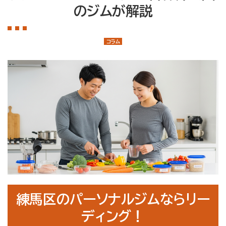
店舗案内
のジムが解説
大泉学園店
石神井公園店
コラム
トレーナー紹介
メニュー・料金
Q&A
お知らせ
コラム
運営会社情報
採用情報
練馬区のパーソナルジムならリー
プライバシーポリシー
ディング！