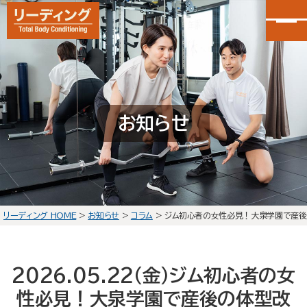
カンタン30秒申し込み
LINEで無料体験予約
お知らせ
大泉学園店
会員予約
石神井公園店
会員予約
リーディング HOME
>
お知らせ
>
コラム
>
ジム初心者の女性必見！大泉学園で産後
HOME
選ばれる理由
2026.05.22(金)
ジム初心者の女
初回体験の流れ
性必見！大泉学園で産後の体型改