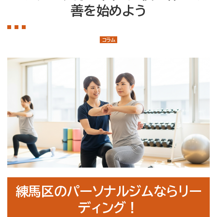
店舗案内
善を始めよう
大泉学園店
石神井公園店
コラム
トレーナー紹介
メニュー・料金
Q&A
お知らせ
コラム
運営会社情報
採用情報
練馬区のパーソナルジムならリー
プライバシーポリシー
ディング！