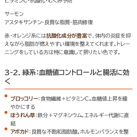
ビタミンC・抗酸化・むくみ予防
サーモン
アスタキサンチン・良質な脂質・筋肉修復
赤・オレンジ系には
抗酸化成分が豊富
で、体内の炎症を抑
えながら脂肪が燃えやすい環境を整えてくれます。トレー
ニングをしている方は特に意識して摂りたい色です。
3-2. 緑系：血糖値コントロールと腸活に効
く
ブロッコリー
：食物繊維＋ビタミンC。血糖値上昇を緩
やかにする
ほうれん草
：鉄分＋マグネシウム。エネルギー代謝に直
結
アボカド
：良質な不飽和脂肪酸。ホルモンバランスを整