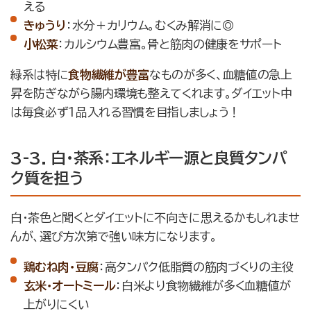
える
きゅうり
：水分＋カリウム。むくみ解消に◎
小松菜
：カルシウム豊富。骨と筋肉の健康をサポート
緑系は特に
食物繊維が豊富
なものが多く、血糖値の急上
昇を防ぎながら腸内環境も整えてくれます。ダイエット中
は毎食必ず1品入れる習慣を目指しましょう！
3-3. 白・茶系：エネルギー源と良質タンパ
ク質を担う
白・茶色と聞くとダイエットに不向きに思えるかもしれませ
んが、選び方次第で強い味方になります。
鶏むね肉・豆腐
：高タンパク低脂質の筋肉づくりの主役
玄米・オートミール
：白米より食物繊維が多く血糖値が
上がりにくい