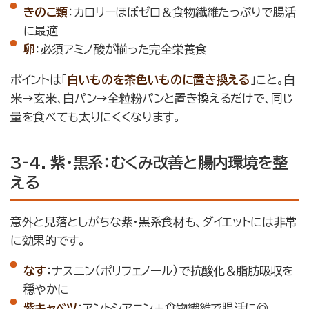
きのこ類
：カロリーほぼゼロ＆食物繊維たっぷりで腸活
に最適
卵
：必須アミノ酸が揃った完全栄養食
ポイントは「
白いものを茶色いものに置き換える
」こと。白
米→玄米、白パン→全粒粉パンと置き換えるだけで、同じ
量を食べても太りにくくなります。
3-4. 紫・黒系：むくみ改善と腸内環境を整
える
意外と見落としがちな紫・黒系食材も、ダイエットには非常
に効果的です。
なす
：ナスニン（ポリフェノール）で抗酸化＆脂肪吸収を
穏やかに
紫キャベツ
：アントシアニン＋食物繊維で腸活に◎