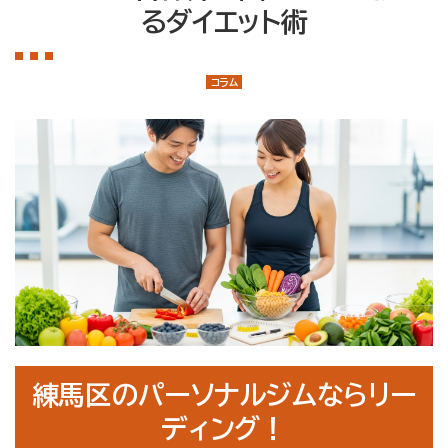
店舗案内
るダイエット術
大泉学園店
石神井公園店
コラム
トレーナー紹介
メニュー・料金
Q&A
お知らせ
コラム
運営会社情報
採用情報
練馬区のパーソナルジムならリー
プライバシーポリシー
ディング！