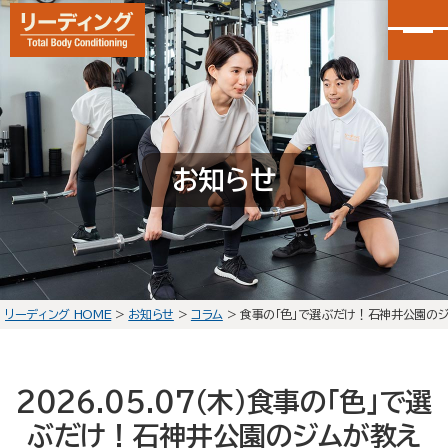
カンタン30秒申し込み
LINEで無料体験予約
お知らせ
大泉学園店
会員予約
石神井公園店
会員予約
リーディング HOME
>
お知らせ
>
コラム
>
食事の「色」で選ぶだけ！石神井公園のジ
HOME
選ばれる理由
2026.05.07(木)
食事の「色」で選
初回体験の流れ
ぶだけ！石神井公園のジムが教え