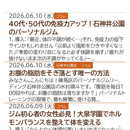
店舗案内
大泉学園店
2026.06.10 (水)
コラム
石神井公園店
40代・50代の免疫力アップ！石神井公園
のパーソナルジム
トレーナー紹介
1. 導入：「最近、体の不調が続く…」それ、免疫力の低下
サインかもしれません 「以前より風邪をひきやすくなっ
メニュー・料金
た」「季節の変わり目になると必ず体調を崩す」「疲れが
抜けないまま次の不調がやってくる」—...
Q&A
2026.06.10 (水)
石神井公園店
コラム
お知らせ
お腹の脂肪をそぎ落とす唯一の方法
みなさん。こんにちは！練馬区のパーソナルジムリー
コラム
ディング石神井公園店の水村瑛斗です。 「腹筋を毎日1
00回やれば、お腹の脂肪は落ちますか？」 パーソナルト
運営会社情報
レーニングの現場で、最も頻繁に受ける質...
2026.06.09 (火)
コラム
採用情報
ジム初心者の女性必見！大泉学園でホル
プライバシーポリシー
モンバランスを整えて体を変える
1. 導入：「なんとなく体調が悪い・太りやすくなった」…