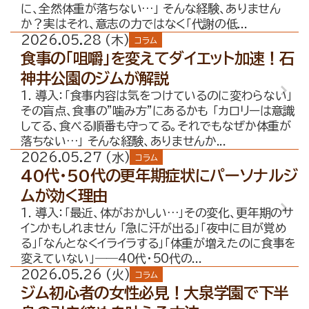
に、全然体重が落ちない…」 そんな経験、ありません
か？実はそれ、意志の力ではなく「代謝の低...
2026.05.28 (木)
コラム
食事の「咀嚼」を変えてダイエット加速！石
神井公園のジムが解説
1. 導入：「食事内容は気をつけているのに変わらない」
その盲点、食事の”噛み方”にあるかも 「カロリーは意識
してる、食べる順番も守ってる。それでもなぜか体重が
落ちない…」 そんな経験、ありませんか...
2026.05.27 (水)
コラム
40代・50代の更年期症状にパーソナルジ
ムが効く理由
1. 導入：「最近、体がおかしい…」その変化、更年期のサ
インかもしれません 「急に汗が出る」「夜中に目が覚め
る」「なんとなくイライラする」「体重が増えたのに食事を
変えていない」――40代・50代の...
2026.05.26 (火)
コラム
ジム初心者の女性必見！大泉学園で下半