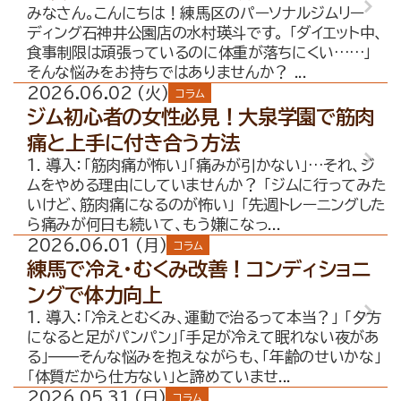
みなさん。こんにちは！練馬区のパーソナルジムリー
ディング石神井公園店の水村瑛斗です。 「ダイエット中、
食事制限は頑張っているのに体重が落ちにくい……」
そんな悩みをお持ちではありませんか？ ...
2026.06.02 (火)
コラム
ジム初心者の女性必見！大泉学園で筋肉
痛と上手に付き合う方法
1. 導入：「筋肉痛が怖い」「痛みが引かない」…それ、ジ
ムをやめる理由にしていませんか？ 「ジムに行ってみた
いけど、筋肉痛になるのが怖い」 「先週トレーニングした
ら痛みが何日も続いて、もう嫌になっ...
2026.06.01 (月)
コラム
練馬で冷え・むくみ改善！コンディショニ
ングで体力向上
1. 導入：「冷えとむくみ、運動で治るって本当？」 「夕方
になると足がパンパン」「手足が冷えて眠れない夜があ
る」——そんな悩みを抱えながらも、「年齢のせいかな」
「体質だから仕方ない」と諦めていませ...
2026.05.31 (日)
コラム