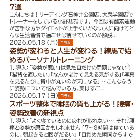
７選
こんにちは！リーディング石神井公園店、大泉学園店で
トレーナーをしている小野恭雅です。 今回は有酸素運動
が苦手な方やダイエットが上手くいかない人に向けてど
んな生活習慣で過ごせば痩せていくのか解説...
2026.05.18 (月)
コラム
姿勢が変わると人生が変わる！練馬で始
めるパーソナルトレーニング
1. 導入：「姿勢が悪い」は見た目だけの問題じゃない！
「猫背を直したい」「なんか老けて見える気がする」「写真
を見るたびに背中が丸いのが気になる」… こんなふう
に姿勢について悩んでいる方、実はすご...
2026.05.17 (日)
コラム
スポーツ整体で睡眠の質も上がる！腰痛・
姿勢改善の新視点
1. 導入：「よく寝ているのに疲れが取れない…」それ、腰
痛と姿勢が原因かもしれません 「7〜8時間は寝ている
のに、朝起きると腰がだるい」 「目覚めた瞬間からすで