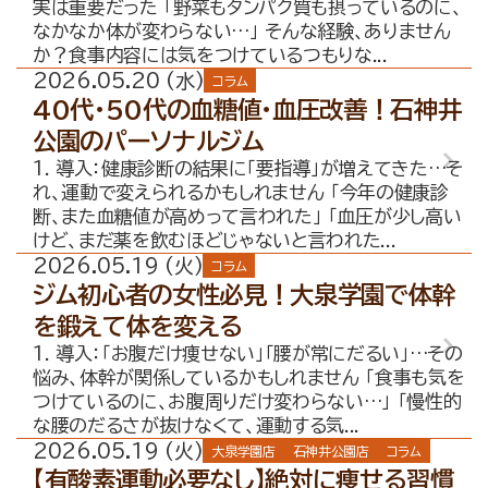
実は重要だった 「野菜もタンパク質も摂っているのに、
なかなか体が変わらない…」 そんな経験、ありません
か？食事内容には気をつけているつもりな...
2026.05.20 (水)
コラム
40代・50代の血糖値・血圧改善！石神井
公園のパーソナルジム
1. 導入：健康診断の結果に「要指導」が増えてきた…そ
れ、運動で変えられるかもしれません 「今年の健康診
断、また血糖値が高めって言われた」 「血圧が少し高い
けど、まだ薬を飲むほどじゃないと言われた...
2026.05.19 (火)
コラム
ジム初心者の女性必見！大泉学園で体幹
を鍛えて体を変える
1. 導入：「お腹だけ痩せない」「腰が常にだるい」…その
悩み、体幹が関係しているかもしれません 「食事も気を
つけているのに、お腹周りだけ変わらない…」 「慢性的
な腰のだるさが抜けなくて、運動する気...
2026.05.19 (火)
大泉学園店
石神井公園店
コラム
【有酸素運動必要なし】絶対に痩せる習慣