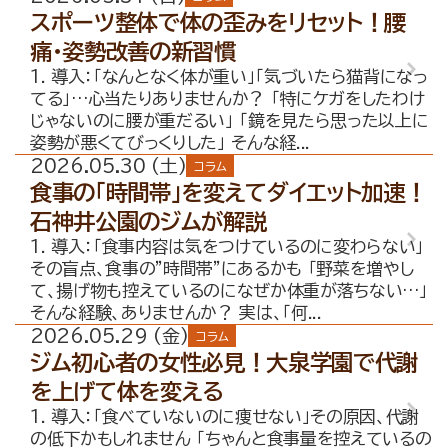
スポーツ整体で体の歪みをリセット！腰
痛・姿勢改善の新習慣
1. 導入：「なんとなく体が重い」「気づいたら猫背になっ
てる」…心当たりありませんか？ 「特にケガをしたわけ
じゃないのに腰が重だるい」 「鏡を見たら思った以上に
姿勢が悪くてびっくりした」 そんな経...
2026.05.30 (土)
コラム
食事の「時間帯」を変えてダイエット加速！
石神井公園のジムが解説
1. 導入：「食事内容は気をつけているのに変わらない」
その盲点、食事の”時間帯”にあるかも 「野菜を増やし
て、揚げ物も控えているのになぜか体重が落ちない…」
そんな経験、ありませんか？ 実は、「何...
2026.05.29 (金)
コラム
ジム初心者の女性必見！大泉学園で代謝
を上げて体を変える
1. 導入：「食べていないのに痩せない」その原因、代謝
の低下かもしれません 「ちゃんと食事量を控えているの