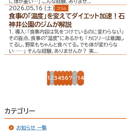
に体が重い…」 こんな経験、ありませ...
2026.05.16 (土)
コラム
食事の「温度」を変えてダイエット加速！石
神井公園のジムが解説
1. 導入：「食事内容は気をつけているのに変わらない」
その盲点、食事の”温度”にあるかも 「カロリーは意識し
てるし、野菜もちゃんと食べてる。でも体が変わらな
い……」 そんな経験、ありませんか？ 実...
投
1
3
4
5
6
7
14
2
…
稿
ナ
ビ
カテゴリー
ゲー
ショ
お知らせ 一覧