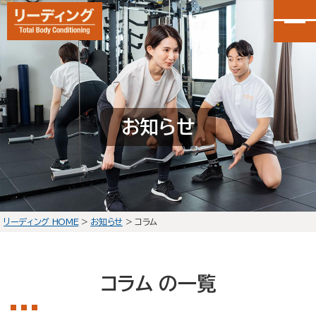
カンタン30秒申し込み
LINEで無料体験予約
お知らせ
大泉学園店
会員予約
石神井公園店
会員予約
リーディング HOME
>
お知らせ
>
コラム
HOME
選ばれる理由
コラム の一覧
初回体験の流れ