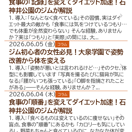
食事の「記録」を変えてダイエット加速！石
神井公園のジムが解説
1. 導入：「なんとなく食べている」その習慣、実はダイ
エット最大の敵かも 「食事には気をつけているつもり…
でも体重が全然変わらない」 そんな経験、ありません
か？実は「つもり」と「実際」の間には、大...
2026.06.05 (金)
コラム
ジム初心者の女性必見！大泉学園で姿勢
改善から体を変える
1. 導入：「姿勢が悪いとは言われるけど…」そのクセ、体
型にも影響しています 「写真を撮るたびに猫背が気に
なる」「腰がいつも張っている」「O脚を指摘されたこと
がある」——そんな経験、ありませんか？...
2026.06.04 (木)
コラム
食事の「順番」を変えてダイエット加速！石
神井公園のジムが解説
1. 導入：「食べるものは変えているのに痩せない」その
盲点、食事の”順番”にあるかも 「カロリーも気にしてい
るし、野菜もちゃんと食べているのに、なかなか体が変