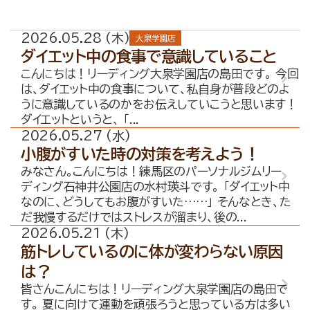
店舗案内
大泉学園店
2026.05.28 (木)
大泉学園店
石神井公園店
ダイエット中の食事で意識していること
こんにちは！リーディング大泉学園店の島田です。 今回
トレーナー紹介
は、ダイエット中の食事について、私自身が普段どのよ
うに意識しているのかをお伝えしていこうと思います！
メニュー・料金
ダイエットというと、 「...
2026.05.27 (水)
Q&A
小腹がすいた時の対策を考えよう！
お知らせ
みなさん。こんにちは！練馬区のパーソナルジムリー
ディング石神井公園店の水村瑛斗です。 「ダイエット中
コラム
なのに、どうしてもお腹がすいた……」 そんなとき、た
だ我慢するだけではストレスが溜まり、後の...
運営会社情報
2026.05.21 (木)
筋トレしているのに体が変わらない原因
採用情報
は？
皆さんこんにちは！リーディング大泉学園店の島田で
プライバシーポリシー
す。 夏に向けて運動を頑張ろうと思っている方は多い