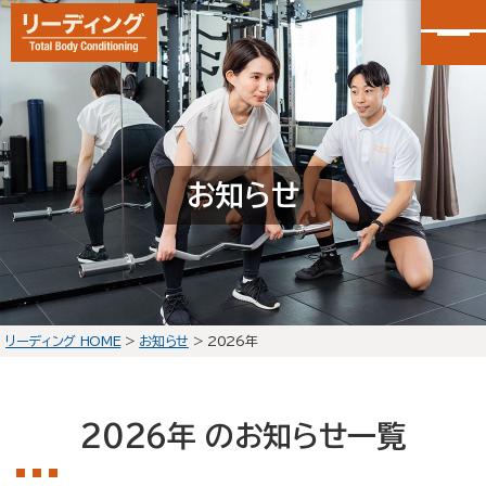
カンタン30秒申し込み
LINEで無料体験予約
お知らせ
大泉学園店
会員予約
石神井公園店
会員予約
リーディング HOME
>
お知らせ
>
2026年
HOME
選ばれる理由
2026年 のお知らせ一覧
初回体験の流れ