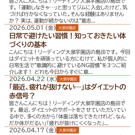
皆さんこんにちは！リーディング大泉学園店の島田で
す。 「運動しなきゃ…」と思ってジムに入会したけど、気
づけば行かなくなっていた。そんな経験はありません
か？ 実は、運動が続かないのは“意志...
2026.05.01 (金)
大泉学園店
日常で避けたい習慣！知っておきたい体
づくりの基本
こんにちは！リーディング大泉学園店の島田です。 今回
はダイエットを頑張っている方にむけて、私が個人的に
日常生活で“意識的に避けているNG習慣”を3つご紹
介します！ どれも今日からすぐに意...
2026.04.22 (水)
大泉学園店
「最近、疲れが抜けない…」はダイエットの
赤信号？
皆さんこんにちは！リーディング大泉学園店の島田で
す。 最近、ダイエットのサポートをさせていただいてい
る中で、多くの方から「体重は落ちてきたけれど、なん
だか体がだるい」「疲れが抜けにくくなった」...
2026.04.17 (金)
大泉学園店