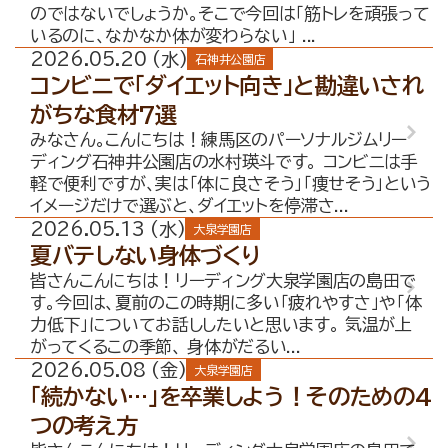
お問合せ・無料体験予約
のではないでしょうか。そこで今回は「筋トレを頑張って
いるのに、なかなか体が変わらない」 ...
2026.05.20 (水)
石神井公園店
コンビニで「ダイエット向き」と勘違いされ
がちな食材7選
みなさん。こんにちは！練馬区のパーソナルジムリー
ディング石神井公園店の水村瑛斗です。 コンビニは手
軽で便利ですが、実は「体に良さそう」「痩せそう」という
イメージだけで選ぶと、ダイエットを停滞さ...
2026.05.13 (水)
大泉学園店
夏バテしない身体づくり
皆さんこんにちは！リーディング大泉学園店の島田で
す。今回は、夏前のこの時期に多い「疲れやすさ」や「体
力低下」についてお話ししたいと思います。 気温が上
がってくるこの季節、 身体がだるい...
2026.05.08 (金)
大泉学園店
「続かない…」を卒業しよう！そのための4
つの考え方